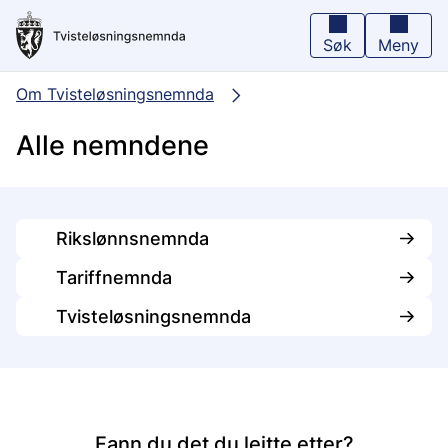
Hopp
til
hovedinnhold
Søk
Meny
Om Tvisteløsningsnemnda
Alle nemndene
Rikslønnsnemnda
Tariffnemnda
Tvisteløsningsnemnda
Fann du det du leitte etter?