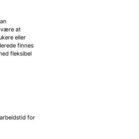
kan
 være at
kere eller
llerede finnes
ed fleksibel
arbeidstid for