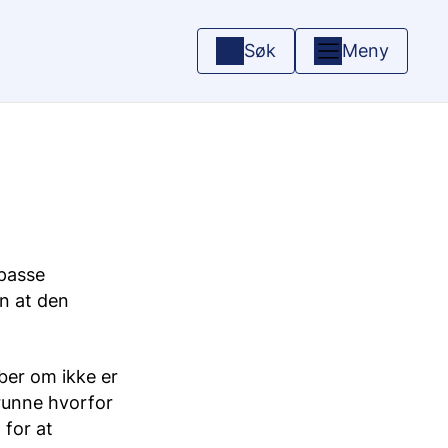
Søk
Meny
lpasse
en at den
 ber om ikke er
grunne hvorfor
 for at