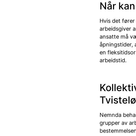
Når kan
Hvis det fører 
arbeidsgiver 
ansatte må vær
åpningstider, 
en fleksitids
arbeidstid.
Kollekti
Tviste
Nemnda behand
grupper av arb
bestemmelsen e