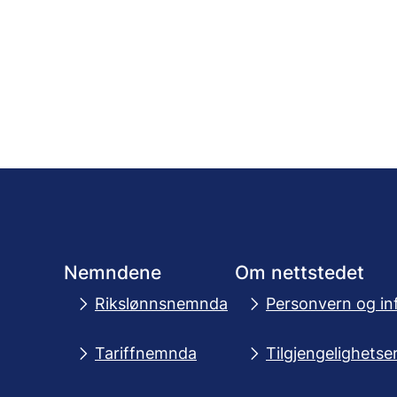
Nemndene
Om nettstedet
Rikslønnsnemnda
Personvern og in
Tariffnemnda
Tilgjengelighetse