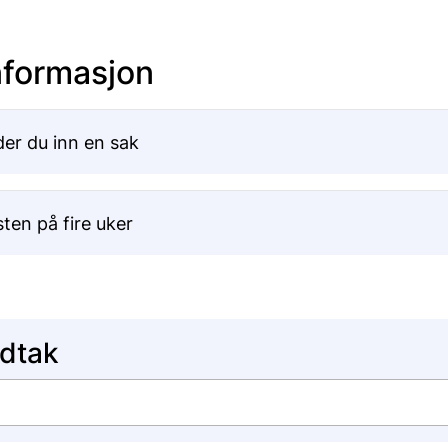
informasjon
der du inn en sak
sten på fire uker
edtak