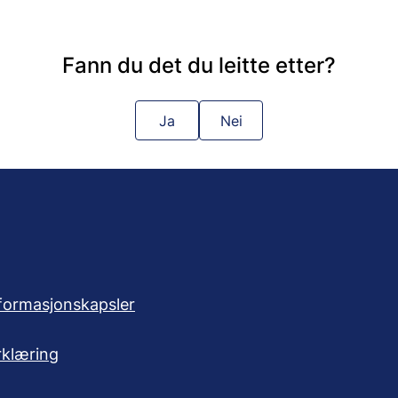
Fann du det du leitte etter?
Ja
Nei
formasjonskapsler
rklæring