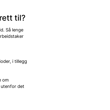
ett til?
id. Så lenge
arbeidstaker
der, i tillegg
ke om
 utenfor det