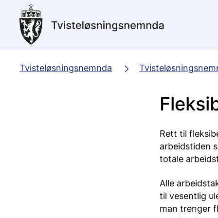
Hopp
til
hovedinnhold
Tvisteløsningsnemnda
Tvisteløsningsnem
Fleksi
Rett til fleksi
arbeidstiden 
totale arbeids
Alle arbeidsta
til vesentlig 
man trenger fl