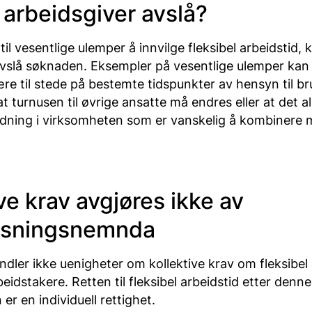
 arbeidsgiver avslå?
til vesentlige ulemper å innvilge fleksibel arbeidstid, 
avslå søknaden. Eksempler på vesentlige ulemper kan
e til stede på bestemte tidspunkter av hensyn til bru
at turnusen til øvrige ansatte må endres eller at det a
ordning i virksomheten som er vanskelig å kombinere m
ve krav avgjøres ikke av
løsningsnemnda
ler ikke uenigheter om kollektive krav om fleksibel 
eidstakere. Retten til fleksibel arbeidstid etter denne
r en individuell rettighet.