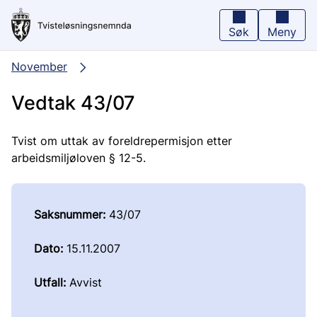
Hopp
til
hovedinnhold
Søk
Meny
November
Vedtak 43/07
Tvist om uttak av foreldrepermisjon etter
arbeidsmiljøloven § 12-5.
Saksnummer:
43/07
Dato:
15.11.2007
Utfall:
Avvist