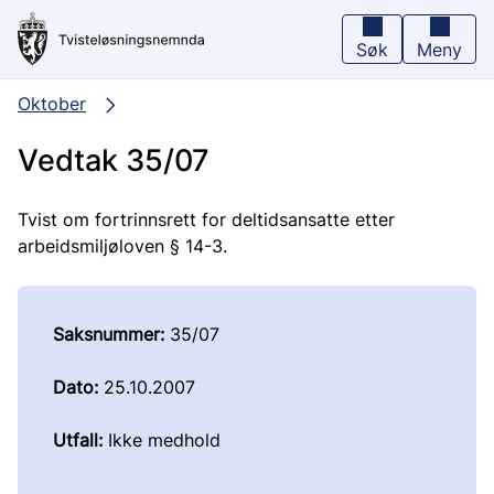
Hopp
til
hovedinnhold
Søk
Meny
Oktober
Vedtak 35/07
Tvist om fortrinnsrett for deltidsansatte etter
arbeidsmiljøloven § 14-3.
Saksnummer:
35/07
Dato:
25.10.2007
Utfall:
Ikke medhold