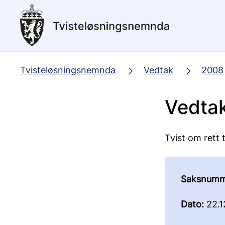
Hopp
til
hovedinnhold
Tvisteløsningsnemnda
Vedtak
2008
Vedta
Tvist om rett t
Saksnumm
Dato:
22.1