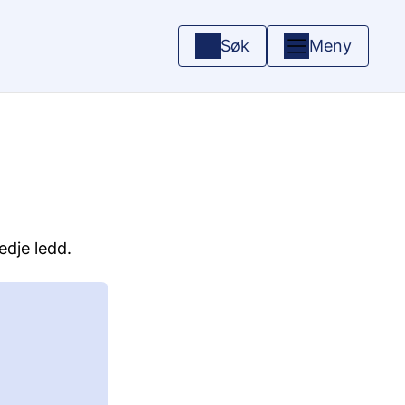
Søk
Meny
redje ledd.