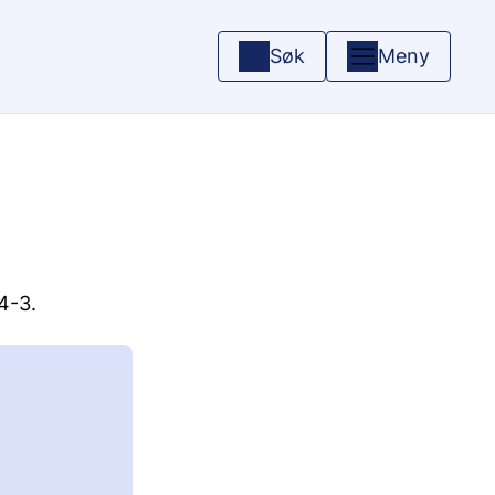
Søk
Meny
14-3.