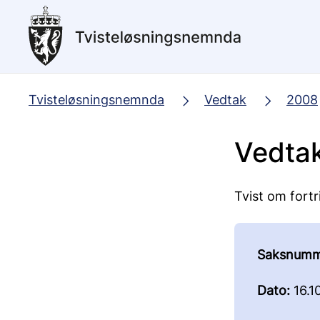
Hopp
til
hovedinnhold
Tvisteløsningsnemnda
Vedtak
2008
Vedta
Tvist om fortr
Saksnumm
Dato:
16.1