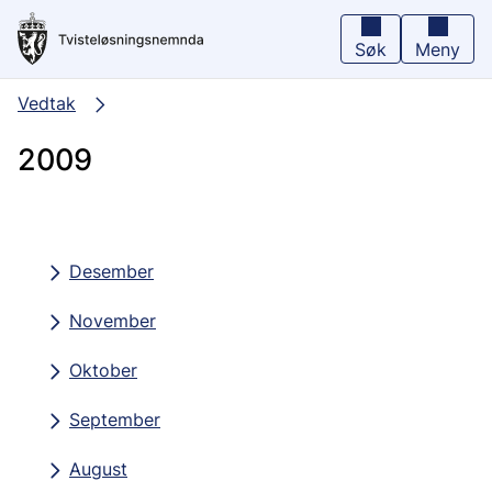
Hopp
til
hovedinnhold
Søk
Meny
Vedtak
2009
Desember
November
Oktober
September
August