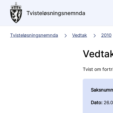
Hopp
til
hovedinnhold
Tvisteløsningsnemnda
Vedtak
2010
Vedta
Tvist om fortr
Saksnumm
Dato:
26.0