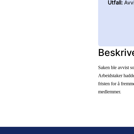
Utfall:
Avvi
Beskriv
Saken ble avvist so
Arbeidstaker hadde 
fristen for å frem
medlemmer.