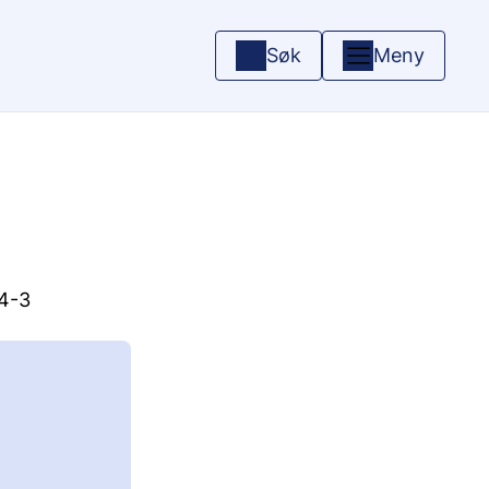
Søk
Meny
14-3