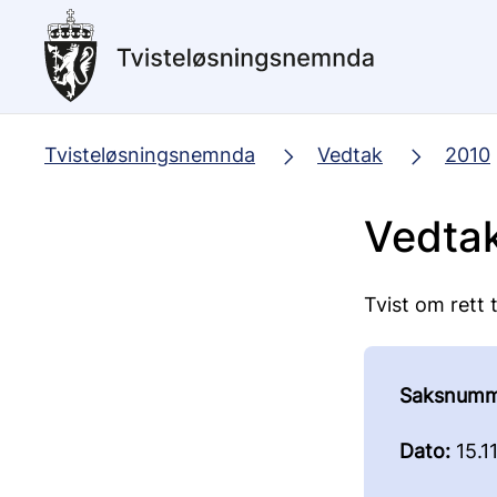
Hopp
til
hovedinnhold
Tvisteløsningsnemnda
Vedtak
2010
Vedtak
Tvist om rett 
Saksnumm
Dato:
15.1