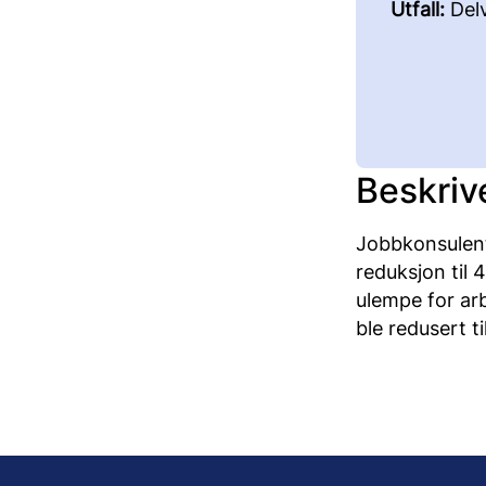
Utfall:
Del
Beskriv
Jobbkonsulent
reduksjon til 
ulempe for arbe
ble redusert ti