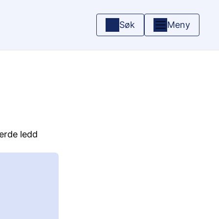
Søk
Meny
jerde ledd