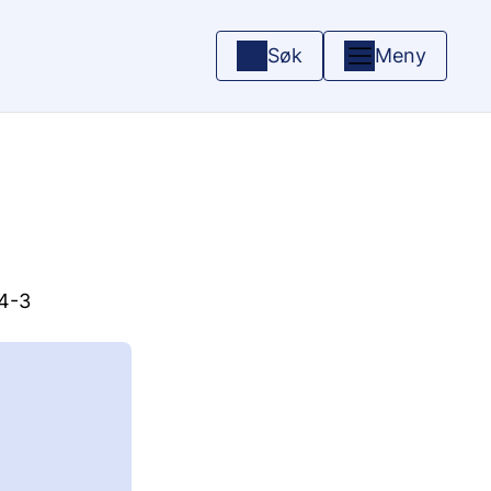
Søk
Meny
14-3