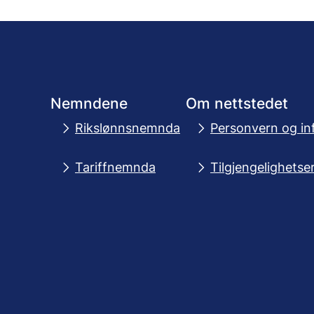
Nemndene
Om nettstedet
Rikslønnsnemnda
Personvern og in
Tariffnemnda
Tilgjengelighetse