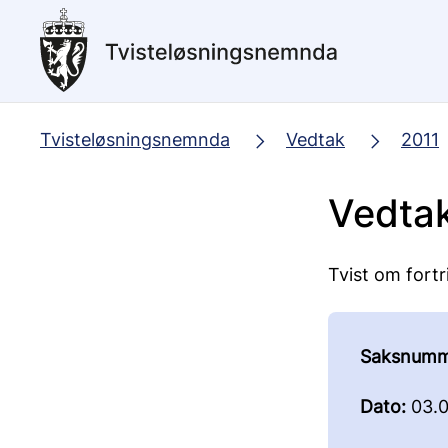
Hopp
til
hovedinnhold
Tvisteløsningsnemnda
Vedtak
2011
Vedtak
Tvist om fortr
Saksnumm
Dato:
03.0