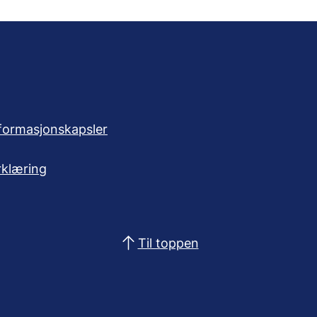
formasjonskapsler
rklæring
Til toppen