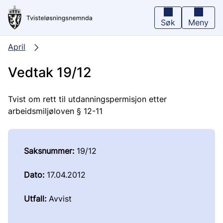
Hopp
til
hovedinnhold
Søk
Meny
April
Vedtak 19/12
Tvist om rett til utdanningspermisjon etter
arbeidsmiljøloven § 12-11
Saksnummer:
19/12
Dato:
17.04.2012
Utfall:
Avvist