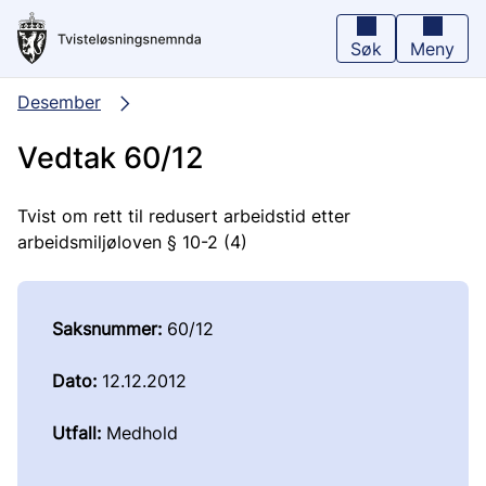
Hopp
til
hovedinnhold
Søk
Meny
Desember
Vedtak 60/12
Tvist om rett til redusert arbeidstid etter
arbeidsmiljøloven § 10-2 (4)
Saksnummer:
60/12
Dato:
12.12.2012
Utfall:
Medhold