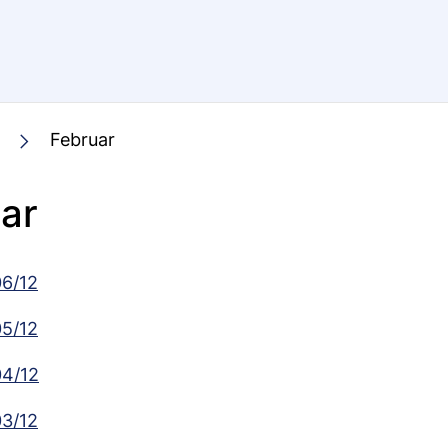
Februar
ar
06/12
05/12
04/12
03/12