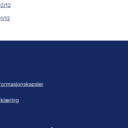
02/12
1/12
formasjonskapsler
rklæring