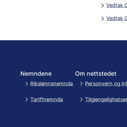
Vedtak 
Vedtak 0
Nemndene
Om nettstedet
Rikslønnsnemnda
Personvern og in
Tariffnemnda
Tilgjengelighetse