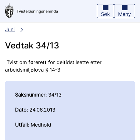
Hopp
til
hovedinnhold
Søk
Meny
Juni
Vedtak 34/13
Tvist om førerett for deltidstilsette etter
arbeidsmiljølova § 14-3
Saksnummer:
34/13
Dato:
24.06.2013
Utfall:
Medhold