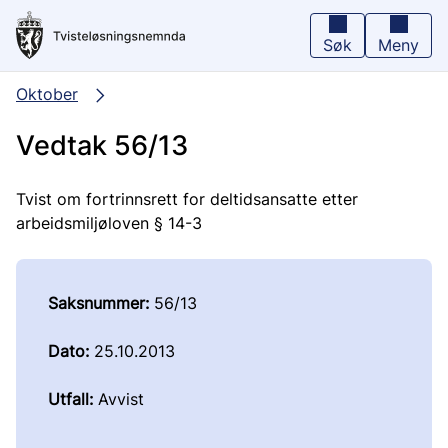
Hopp
til
hovedinnhold
Søk
Meny
Oktober
Vedtak 56/13
Tvist om fortrinnsrett for deltidsansatte etter
arbeidsmiljøloven § 14-3
Saksnummer:
56/13
Dato:
25.10.2013
Utfall:
Avvist