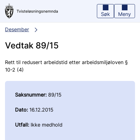
Hopp
til
hovedinnhold
Søk
Meny
Desember
Vedtak 89/15
Rett til redusert arbeidstid etter arbeidsmiljøloven §
10-2 (4)
Saksnummer:
89/15
Dato:
16.12.2015
Utfall:
Ikke medhold