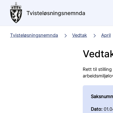
Hopp
til
hovedinnhold
Tvisteløsningsnemnda
Vedtak
April
Vedtak
Rett til stilli
arbeidsmiljølo
Saksnumm
Dato:
01.0