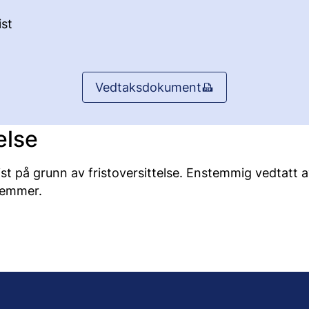
st
Vedtaksdokument
else
ist på grunn av fristoversittelse. Enstemmig vedtatt
lemmer.