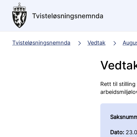
Hopp
til
hovedinnhold
Tvisteløsningsnemnda
Vedtak
Augu
Vedta
Rett til stilli
arbeidsmiljølo
Saksnumm
Dato:
23.0