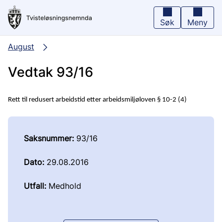
Hopp
til
hovedinnhold
Søk
Meny
August
Vedtak 93/16
Rett til redusert arbeidstid etter arbeidsmiljøloven § 10-2 (4)
Saksnummer:
93/16
Dato:
29.08.2016
Utfall:
Medhold