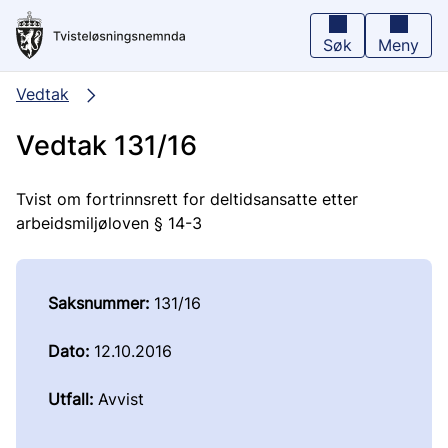
Hopp
til
hovedinnhold
Søk
Meny
Vedtak
Vedtak 131/16
Tvist om fortrinnsrett for deltidsansatte etter
arbeidsmiljøloven § 14-3
Saksnummer:
131/16
Dato:
12.10.2016
Utfall:
Avvist