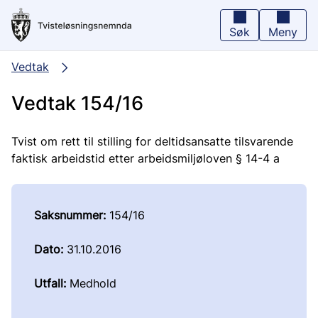
Hopp
til
hovedinnhold
Søk
Meny
Vedtak
Vedtak 154/16
Tvist om rett til stilling for deltidsansatte tilsvarende
faktisk arbeidstid etter arbeidsmiljøloven § 14-4 a
Saksnummer:
154/16
Dato:
31.10.2016
Utfall:
Medhold