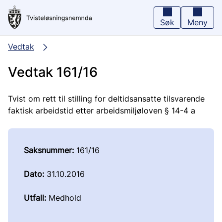
Hopp
til
hovedinnhold
Søk
Meny
Vedtak
Vedtak 161/16
Tvist om rett til stilling for deltidsansatte tilsvarende
faktisk arbeidstid etter arbeidsmiljøloven § 14-4 a
Saksnummer:
161/16
Dato:
31.10.2016
Utfall:
Medhold