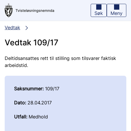
Hopp
til
hovedinnhold
Søk
Meny
Vedtak
Vedtak 109/17
Deltidsansattes rett til stilling som tilsvarer faktisk
arbeidstid.
Saksnummer:
109/17
Dato:
28.04.2017
Utfall:
Medhold