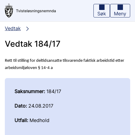
Hopp
til
hovedinnhold
Søk
Meny
Vedtak
Vedtak 184/17
Rett til stilling for deltidsansatte tilsvarende faktisk arbeidstid etter
arbeidsmiljøloven § 14-4 a
Saksnummer:
184/17
Dato:
24.08.2017
Utfall:
Medhold