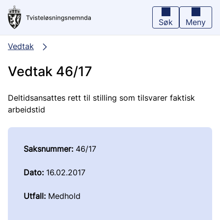
Hopp
til
hovedinnhold
Søk
Meny
Vedtak
Vedtak 46/17
Deltidsansattes rett til stilling som tilsvarer faktisk
arbeidstid
Saksnummer:
46/17
Dato:
16.02.2017
Utfall:
Medhold