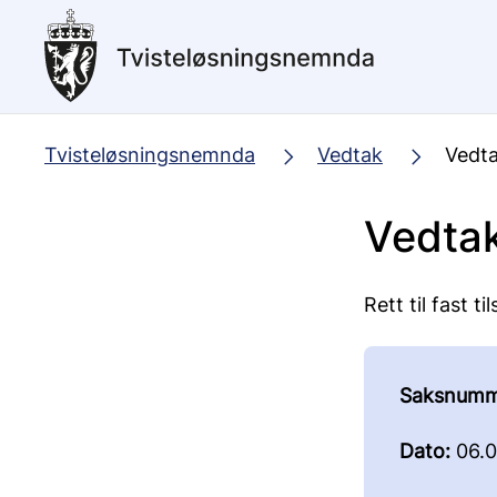
Hopp
til
hovedinnhold
Tvisteløsningsnemnda
Vedtak
Vedta
Vedtak
Rett til fast t
Saksnumm
Dato:
06.0