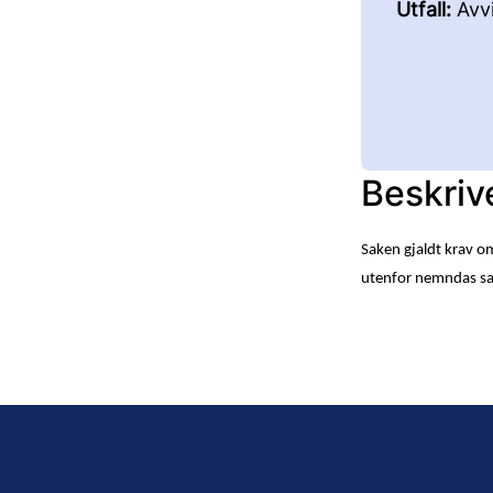
Utfall:
Avvi
Beskriv
Saken gjaldt krav om 
utenfor nemndas sa