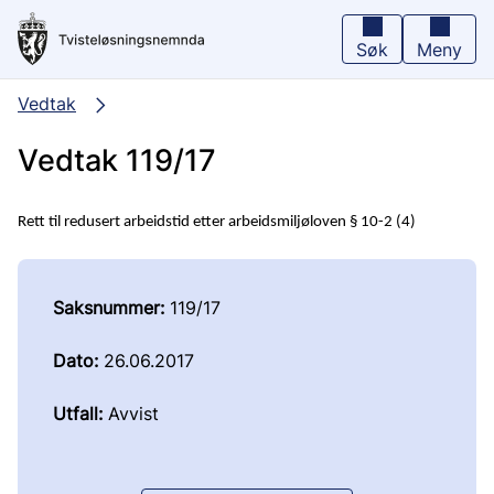
Hopp
til
hovedinnhold
Søk
Meny
Vedtak
Vedtak 119/17
Rett til redusert arbeidstid etter arbeidsmiljøloven § 10-2 (4)
Saksnummer:
119/17
Dato:
26.06.2017
Utfall:
Avvist