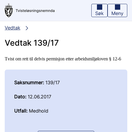
Hopp
til
hovedinnhold
Søk
Meny
Vedtak
Vedtak 139/17
Tvist om rett til delvis permisjon etter arbeidsmiljøloven § 12-6
Saksnummer:
139/17
Dato:
12.06.2017
Utfall:
Medhold