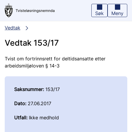
Hopp
til
hovedinnhold
Søk
Meny
Vedtak
Vedtak 153/17
Tvist om fortrinnsrett for deltidsansatte etter
arbeidsmiljøloven § 14-3
Saksnummer:
153/17
Dato:
27.06.2017
Utfall:
Ikke medhold