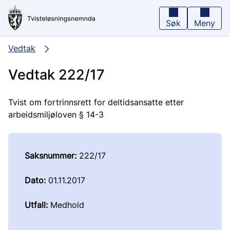
Hopp
til
hovedinnhold
Søk
Meny
Vedtak
Vedtak 222/17
Tvist om fortrinnsrett for deltidsansatte etter
arbeidsmiljøloven § 14-3
Saksnummer:
222/17
Dato:
01.11.2017
Utfall:
Medhold