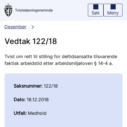
Hopp
til
hovedinnhold
Søk
Meny
Desember
Vedtak 122/18
Tvist om rett til stilling for deltidsansatte tilsvarende
faktisk arbeidstid etter arbeidsmiljøloven § 14-4 a.
Saksnummer:
122/18
Dato:
18.12.2018
Utfall:
Medhold