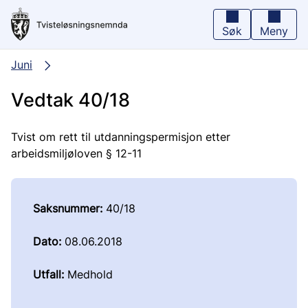
Hopp
til
hovedinnhold
Søk
Meny
Juni
Vedtak 40/18
Tvist om rett til utdanningspermisjon etter
arbeidsmiljøloven § 12-11
Saksnummer:
40/18
Dato:
08.06.2018
Utfall:
Medhold