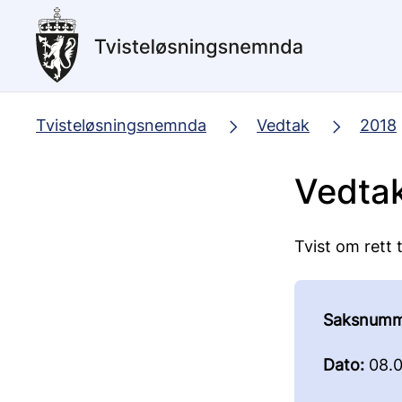
Hopp
til
hovedinnhold
Tvisteløsningsnemnda
Vedtak
2018
Vedta
Tvist om rett 
Saksnumm
Dato:
08.0