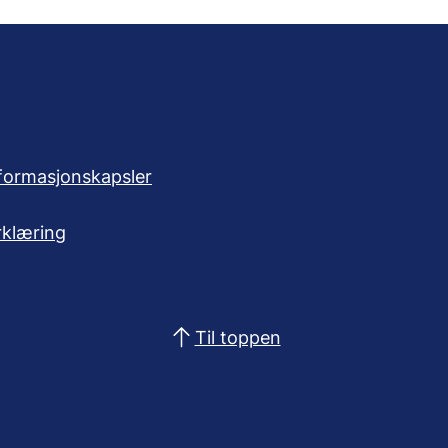
formasjonskapsler
rklæring
Til toppen