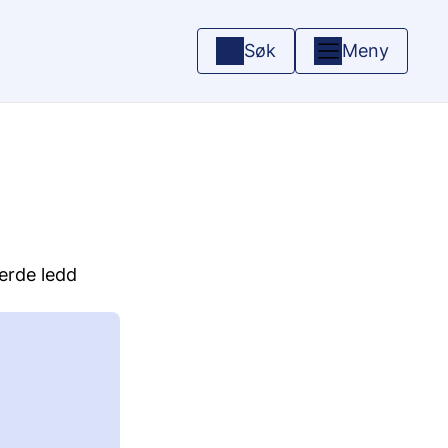
Søk
Meny
jerde ledd