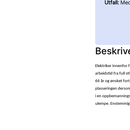
Utfall:
Med
Beskriv
Elektriker innenfor
arbeidstid fra full s
66 år og ønsket fortr
plasseringen dersom
i en oppbemanningsf
ulempe. Enstemmig