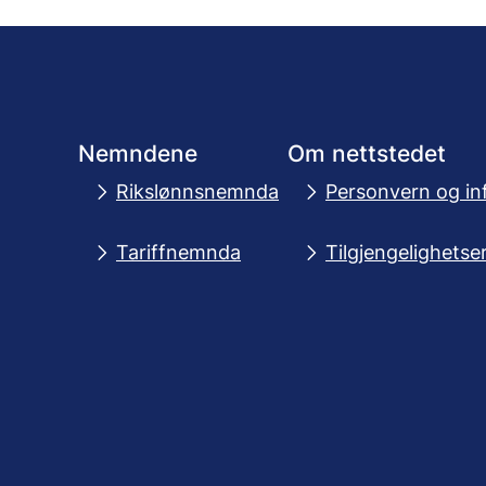
Nemndene
Om nettstedet
Rikslønnsnemnda
Personvern og in
Tariffnemnda
Tilgjengelighetse