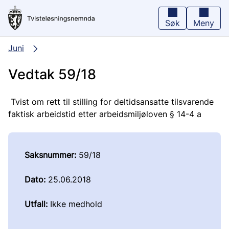
Hopp
til
hovedinnhold
Søk
Meny
Juni
Vedtak 59/18
Tvist om rett til stilling for deltidsansatte tilsvarende
faktisk arbeidstid etter arbeidsmiljøloven § 14-4 a
Saksnummer:
59/18
Dato:
25.06.2018
Utfall:
Ikke medhold