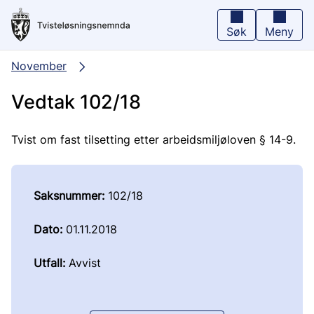
Hopp
til
hovedinnhold
Søk
Meny
November
Vedtak 102/18
Tvist om fast tilsetting etter arbeidsmiljøloven § 14-9.
Saksnummer:
102/18
Dato:
01.11.2018
Utfall:
Avvist