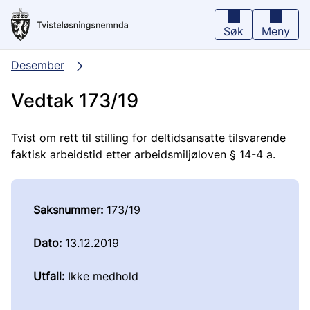
Hopp
til
hovedinnhold
Søk
Meny
Desember
Vedtak 173/19
Tvist om rett til stilling for deltidsansatte tilsvarende
faktisk arbeidstid etter arbeidsmiljøloven § 14-4 a.
Saksnummer:
173/19
Dato:
13.12.2019
Utfall:
Ikke medhold