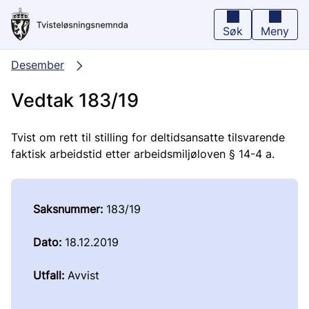
Hopp
til
hovedinnhold
Søk
Meny
Desember
Vedtak 183/19
Tvist om rett til stilling for deltidsansatte tilsvarende
faktisk arbeidstid etter arbeidsmiljøloven § 14-4 a.
Saksnummer:
183/19
Dato:
18.12.2019
Utfall:
Avvist