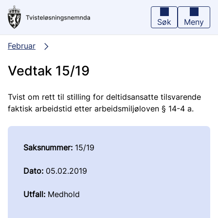
Hopp
til
hovedinnhold
Søk
Meny
Februar
Vedtak 15/19
Tvist om rett til stilling for deltidsansatte tilsvarende
faktisk arbeidstid etter arbeidsmiljøloven § 14-4 a.
Saksnummer:
15/19
Dato:
05.02.2019
Utfall:
Medhold