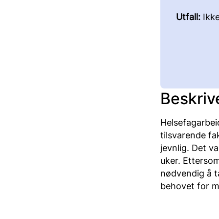
Utfall:
Ikk
Beskriv
Helsefagarbeide
tilsvarende fa
jevnlig. Det v
uker. Ettersom
nødvendig å ta
behovet for m