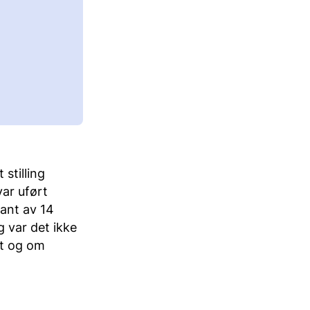
 stilling
var uført
kant av 14
g var det ikke
et og om