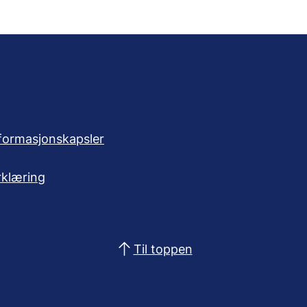
formasjonskapsler
rklæring
Til toppen