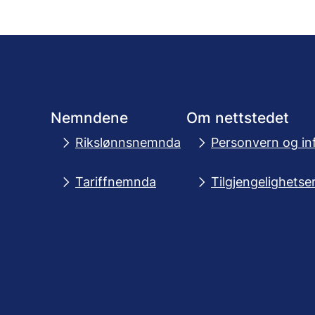
Nemndene
Om nettstedet
Rikslønnsnemnda
Personvern og in
Tariffnemnda
Tilgjengelighetse