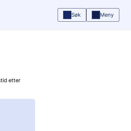
Søk
Meny
tid etter