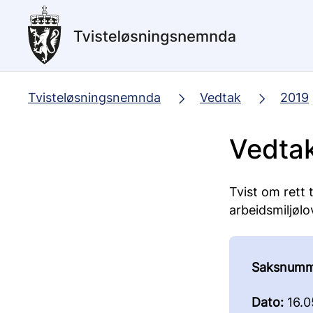
Hopp
til
hovedinnhold
Tvisteløsningsnemnda
Vedtak
2019
Vedtak
Tvist om rett t
arbeidsmiljølo
Saksnumm
Dato:
16.0