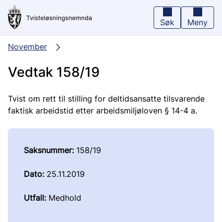
Hopp
til
hovedinnhold
Søk
Meny
November
Vedtak 158/19
Tvist om rett til stilling for deltidsansatte tilsvarende
faktisk arbeidstid etter arbeidsmiljøloven § 14-4 a.
Saksnummer:
158/19
Dato:
25.11.2019
Utfall:
Medhold