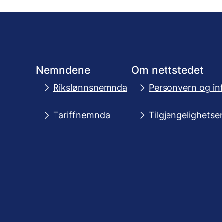
Nemndene
Om nettstedet
Rikslønnsnemnda
Personvern og in
Tariffnemnda
Tilgjengelighetse