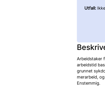
Utfall:
Ikk
Beskriv
Arbeidstaker fi
arbeidstid bas
grunnet sykdom
merarbeid, og h
Enstemmig.