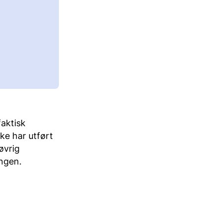
faktisk
ke har utført
øvrig
ingen.