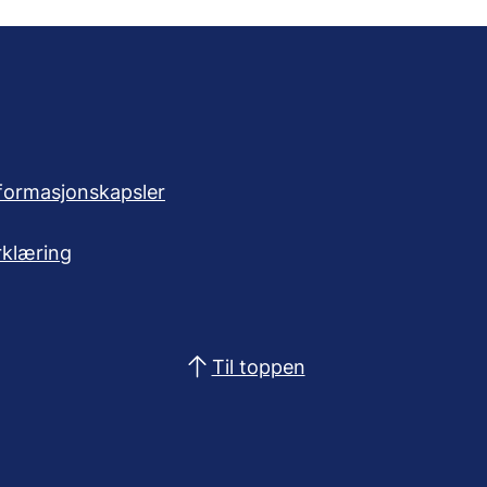
formasjonskapsler
rklæring
Til toppen