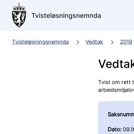
Hopp
til
hovedinnhold
Tvisteløsningsnemnda
Vedtak
2019
Vedtak
Tvist om rett t
arbeidsmiljølo
Saksnumm
Dato:
09.1