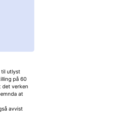
il utlyst
illing på 60
t det verken
 nemnda at
gså avvist