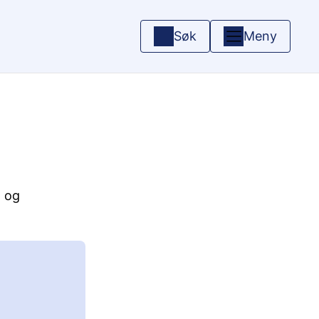
Søk
Meny
) og