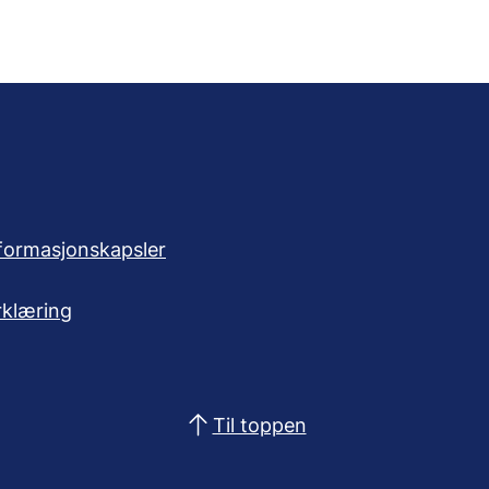
formasjonskapsler
rklæring
Til toppen