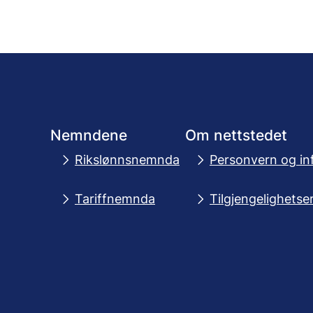
Nemndene
Om nettstedet
Rikslønnsnemnda
Personvern og in
Tariffnemnda
Tilgjengelighetse