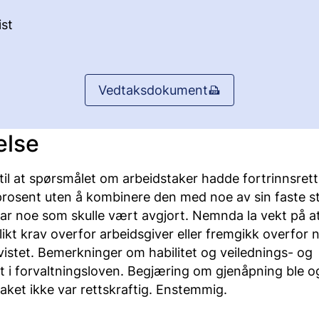
st
Vedtaksdokument
else
 at spørsmålet om arbeidstaker hadde fortrinnsrett t
 prosent uten å kombinere den med noe av sin faste st
var noe som skulle vært avgjort. Nemnda la vekt på a
likt krav overfor arbeidsgiver eller fremgikk overfor
vistet. Bemerkninger om habilitet og veilednings- og
t i forvaltningsloven. Begjæring om gjenåpning ble o
aket ikke var rettskraftig. Enstemmig.