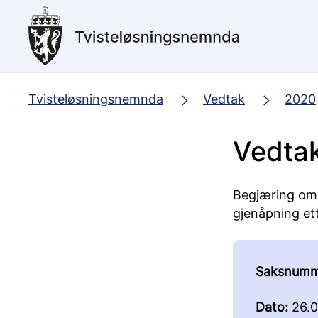
Hopp
til
hovedinnhold
Tvisteløsningsnemnda
Vedtak
2020
Vedta
Begjæring om t
gjenåpning ett
Saksnumm
Dato:
26.0