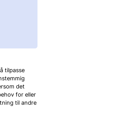
å tilpasse
 enstemmig
tersom det
ehov for eller
ning til andre