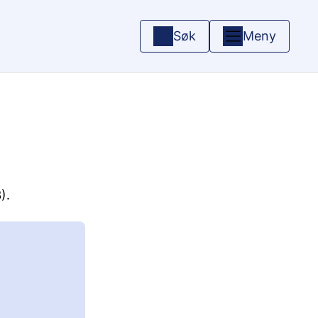
Søk
Meny
).