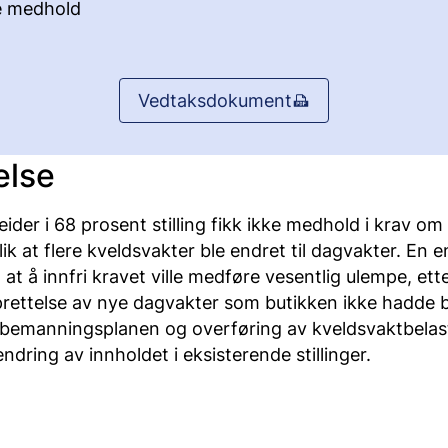
e medhold
Vedtaksdokument
else
der i 68 prosent stilling fikk ikke medhold i krav om 
lik at flere kveldsvakter ble endret til dagvakter. En
at å innfri kravet ville medføre vesentlig ulempe, et
prettelse av nye dagvakter som butikken ikke hadde b
bemanningsplanen og overføring av kveldsvaktbelast
endring av innholdet i eksisterende stillinger.