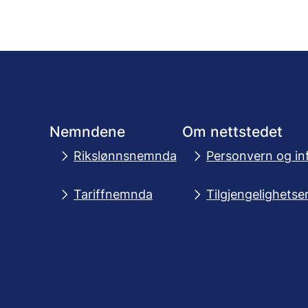
Nemndene
Om nettstedet
Rikslønnsnemnda
Personvern og in
Tariffnemnda
Tilgjengelighetse