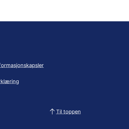
formasjonskapsler
rklæring
Til toppen