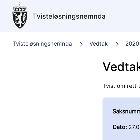
Hopp
til
hovedinnhold
Tvisteløsningsnemnda
Vedtak
2020
Vedta
Tvist om rett t
Saksnumm
Dato:
27.0