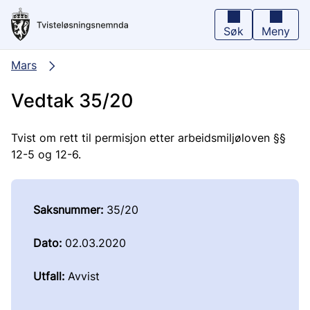
Hopp
til
hovedinnhold
Søk
Meny
Mars
Vedtak 35/20
Tvist om rett til permisjon etter arbeidsmiljøloven §§
12-5 og 12-6.
Saksnummer:
35/20
Dato:
02.03.2020
Utfall:
Avvist