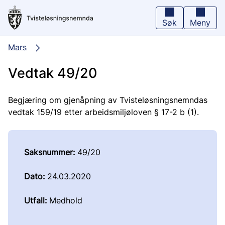
Hopp
til
hovedinnhold
Søk
Meny
Mars
Vedtak 49/20
Begjæring om gjenåpning av Tvisteløsningsnemndas
vedtak 159/19 etter arbeidsmiljøloven § 17-2 b (1).
Saksnummer:
49/20
Dato:
24.03.2020
Utfall:
Medhold