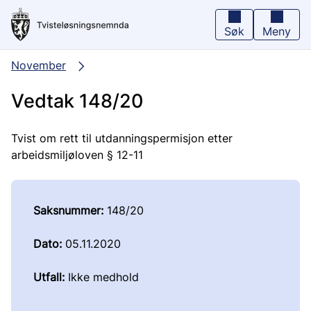
Hopp
til
hovedinnhold
Søk
Meny
November
Vedtak 148/20
Tvist om rett til utdanningspermisjon etter
arbeidsmiljøloven § 12-11
Saksnummer:
148/20
Dato:
05.11.2020
Utfall:
Ikke medhold