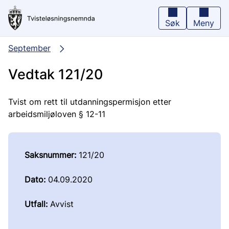
Hopp
til
hovedinnhold
Søk
Meny
September
Vedtak 121/20
Tvist om rett til utdanningspermisjon etter
arbeidsmiljøloven § 12-11
Saksnummer:
121/20
Dato:
04.09.2020
Utfall:
Avvist