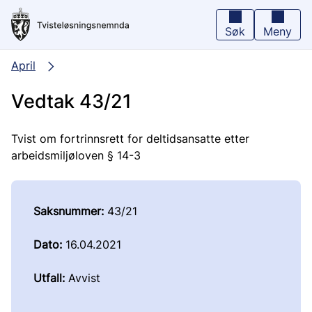
Hopp
til
hovedinnhold
Søk
Meny
April
Vedtak 43/21
Tvist om fortrinnsrett for deltidsansatte etter
arbeidsmiljøloven § 14-3
Saksnummer:
43/21
Dato:
16.04.2021
Utfall:
Avvist