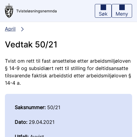
Hopp
til
hovedinnhold
Søk
Meny
April
Vedtak 50/21
Tvist om rett til fast ansettelse etter arbeidsmiljøloven
§ 14-9 og subsidiært rett til stilling for deltidsansatte
tilsvarende faktisk arbeidstid etter arbeidsmiljøloven §
14-4 a.
Saksnummer:
50/21
Dato:
29.04.2021
Utfall:
Avvist