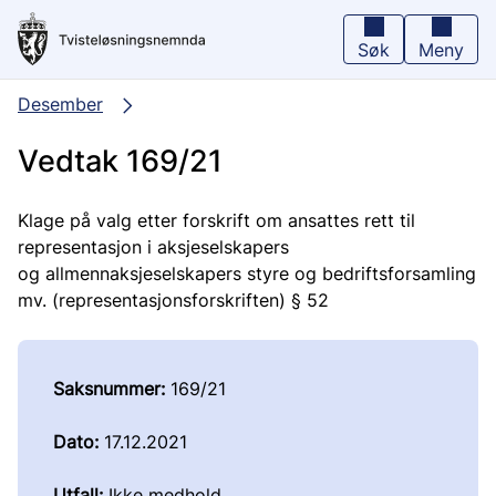
Hopp
til
hovedinnhold
Søk
Meny
Desember
Vedtak 169/21
Klage på valg etter forskrift om ansattes rett til
representasjon i aksjeselskapers
og allmennaksjeselskapers styre og bedriftsforsamling
mv. (representasjonsforskriften) § 52
Saksnummer:
169/21
Dato:
17.12.2021
Utfall:
Ikke medhold